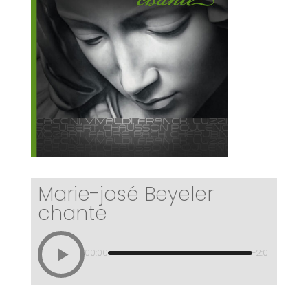
Marie-josé Beyeler
chante
00:00
-2:01