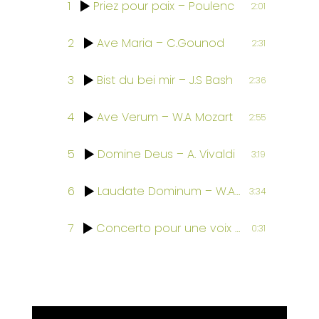
1
Priez pour paix – Poulenc
2:01
2
Ave Maria – C.Gounod
2:31
3
Bist du bei mir – J.S Bash
2:36
4
Ave Verum – W.A Mozart
2:55
5
Domine Deus – A. Vivaldi
3:19
6
Laudate Dominum – W.A Mozart
3:34
7
Concerto pour une voix – Saint Preux
0:31